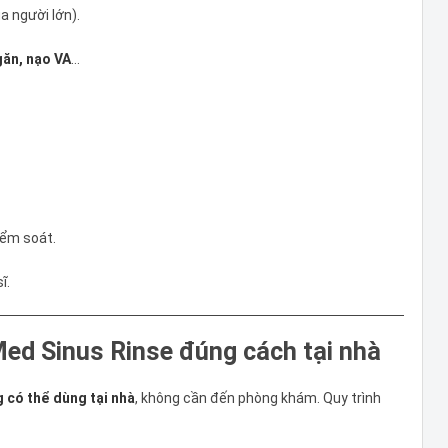
a người lớn).
găn, nạo VA
…
ểm soát.
ĩ.
ed Sinus Rinse đúng cách tại nhà
g có thể dùng tại nhà
, không cần đến phòng khám. Quy trình