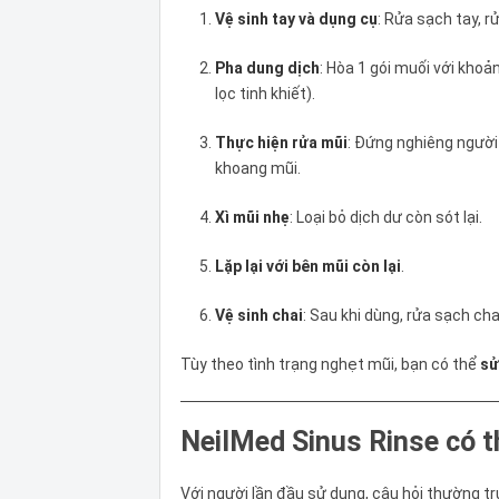
Vệ sinh tay và dụng cụ
: Rửa sạch tay, 
Pha dung dịch
: Hòa 1 gói muối với kh
lọc tinh khiết).
Thực hiện rửa mũi
: Đứng nghiêng người
khoang mũi.
Xì mũi nhẹ
: Loại bỏ dịch dư còn sót lại.
Lặp lại với bên mũi còn lại
.
Vệ sinh chai
: Sau khi dùng, rửa sạch cha
Tùy theo tình trạng nghẹt mũi, bạn có thể
sử
NeilMed Sinus Rinse có t
Với người lần đầu sử dụng, câu hỏi thường t