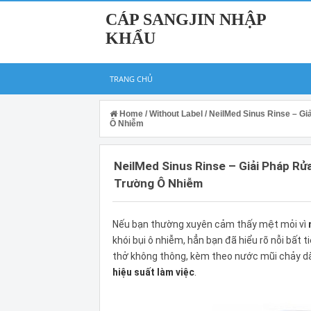
CÁP SANGJIN NHẬP
KHẨU
TRANG CHỦ
Home
/
Without Label
/
NeilMed Sinus Rinse – Gi
Ô Nhiễm
NeilMed Sinus Rinse – Giải Pháp Rử
Trường Ô Nhiễm
Nếu bạn thường xuyên cảm thấy mệt mỏi vì
khói bụi ô nhiễm, hẳn bạn đã hiểu rõ nỗi bất 
thở không thông, kèm theo nước mũi chảy d
hiệu suất làm việc
.