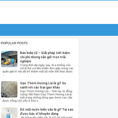
POPULAR POSTS
Bàn bida cũ – Giải pháp tiết kiệm
chi phí nhưng vẫn giữ trọn trải
nghiệm
Trong thời đại ngày nay, bi-a không còn
chỉ là thú vui tiêu khiển đơn giản trong các
quán giải trí mà đã trở thành một bộ môn thể thao được
...
Gạo Thơm Hương Lài là gì? So
sánh với các loại gạo khác
Gạo Thơm Hương Lài – Tinh túy từ đồng
ruộng Việt Nam Gạo Thơm Hương Lài là
một trong những dòng gạo thơm cao cấp
được trồng chủ yếu ở khu v...
Xịt mũi nước biển sâu là gì? Tại sao
được bác sĩ khuyên dùng
Xịt mũi nước biển sâu là gì? Xịt mũi nước