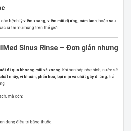
ọc
ị các bệnh lý
viêm xoang, viêm mũi dị ứng, cảm lạnh
, hoặc
sau
ác sĩ tai mũi họng trên thế giới.
ilMed Sinus Rinse – Đơn giản nhưng
ối đi qua khoang mũi và xoang
. Khi bạn bóp nhẹ bình, nước sẽ
hất nhầy, vi khuẩn, phấn hoa, bụi mịn và chất gây dị ứng
, trả
ng.
ạch, mà còn:
ạn đang điều trị bằng thuốc.