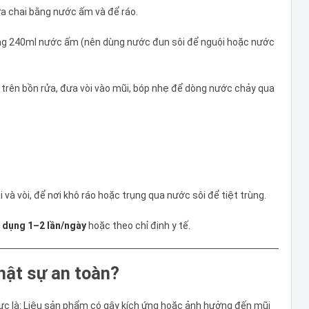
rửa chai bằng nước ấm và để ráo.
oảng 240ml nước ấm (nên dùng nước đun sôi để nguội hoặc nước
 trên bồn rửa, đưa vòi vào mũi, bóp nhẹ để dòng nước chảy qua
i và vòi, để nơi khô ráo hoặc trụng qua nước sôi để tiệt trùng.
 dụng 1–2 lần/ngày
hoặc theo chỉ định y tế.
hật sự an toàn?
rực là: Liệu sản phẩm có gây kích ứng hoặc ảnh hưởng đến mũi