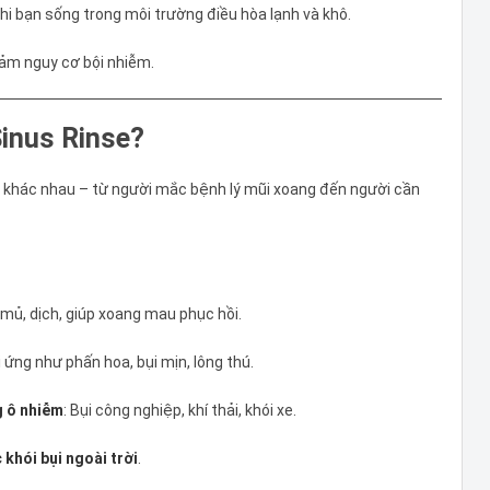
khi bạn sống trong môi trường điều hòa lạnh và khô.
iảm nguy cơ bội nhiễm.
Sinus Rinse?
 khác nhau – từ người mắc bệnh lý mũi xoang đến người cần
i mủ, dịch, giúp xoang mau phục hồi.
ị ứng như phấn hoa, bụi mịn, lông thú.
g ô nhiễm
: Bụi công nghiệp, khí thải, khói xe.
 khói bụi ngoài trời
.