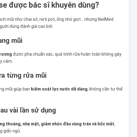
nse được bác sĩ khuyên dùng?
ch mũi như chai xịt, neti pot, ống nhỏ giọt… nhưng NeilMed
người dùng đánh giá cao bởi:
oang mũi
trương
được pha chuẩn xác, quá trình rửa hoàn toàn không gây
ạy cảm.
ưa từng rửa mũi
ang mũi giúp bạn
kiểm soát lực nước dễ dàng
, không cần tư thế
au vài lần sử dụng
ng thoáng, nhẹ mặt, giảm nhức đầu vùng trán và hốc mắt
,
g giấc ngủ.