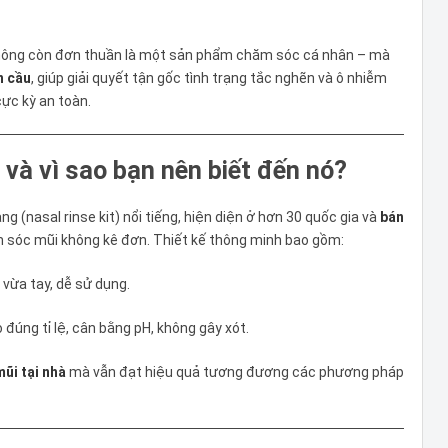
ông còn đơn thuần là một sản phẩm chăm sóc cá nhân – mà
n cầu
, giúp giải quyết tận gốc tình trạng tắc nghẽn và ô nhiễm
ực kỳ an toàn.
 và vì sao bạn nên biết đến nó?
g (nasal rinse kit) nổi tiếng, hiện diện ở hơn 30 quốc gia và
bán
sóc mũi không kê đơn. Thiết kế thông minh bao gồm:
, vừa tay, dễ sử dụng.
đúng tỉ lệ, cân bằng pH, không gây xót.
mũi tại nhà
mà vẫn đạt hiệu quả tương đương các phương pháp