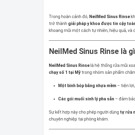
Trong hoàn cảnh đó,
NeilMed Sinus Rinse
kh
trở thành
giải pháp y khoa được tin cậy toà
khoang mũi một cách tự nhiên, hiệu quả, và c
NeilMed Sinus Rinse là gì
NeilMed Sinus Rinse
là hệ thống rửa mũi xoan
chạy số 1 tại Mỹ
trong nhóm sản phẩm chăm 
Một bình bóp bằng nhựa mềm
– tiện lợi
Các gói muối sinh lý pha sẵn
– đảm bảo 
Sự kết hợp này cho phép người dùng
tự rửa 
chuyên nghiệp tại phòng khám.