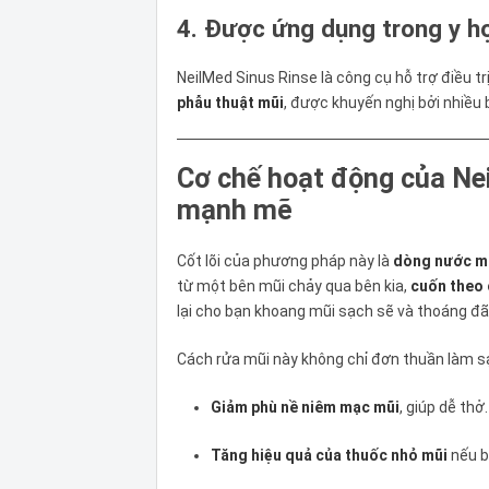
4. Được ứng dụng trong y h
NeilMed Sinus Rinse là công cụ hỗ trợ điều tr
phẫu thuật mũi
, được khuyến nghị bởi nhiều b
Cơ chế hoạt động của Ne
mạnh mẽ
Cốt lõi của phương pháp này là
dòng nước mu
từ một bên mũi chảy qua bên kia,
cuốn theo c
lại cho bạn khoang mũi sạch sẽ và thoáng đã
Cách rửa mũi này không chỉ đơn thuần làm s
Giảm phù nề niêm mạc mũi
, giúp dễ thở.
Tăng hiệu quả của thuốc nhỏ mũi
nếu b