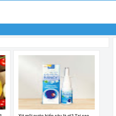
?
Xịt mũi nước biển sâu là gì? Tại sao