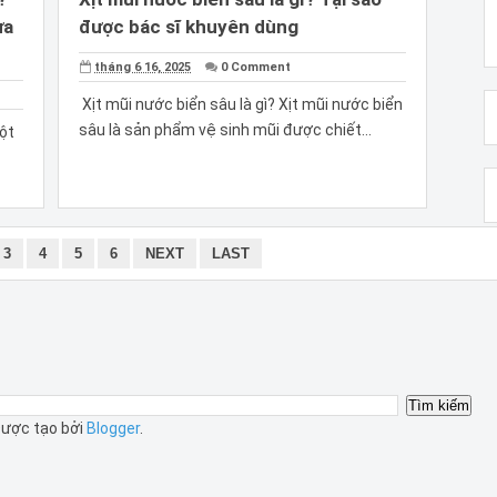
ưa
được bác sĩ khuyên dùng
tháng 6 16, 2025
0 Comment
Xịt mũi nước biển sâu là gì? Xịt mũi nước biển
sâu là sản phẩm vệ sinh mũi được chiết...
một
3
4
5
6
NEXT
LAST
ược tạo bởi
Blogger
.