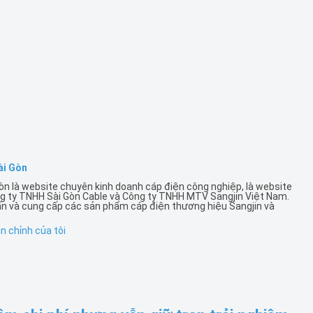
ài Gòn
òn là website chuyên kinh doanh cáp điện công nghiệp, là website
g ty TNHH Sài Gòn Cable và Công ty TNHH MTV Sangjin Việt Nam.
ấn và cung cấp các sản phẩm cáp điện thương hiệu Sangjin và
 chỉnh của tôi