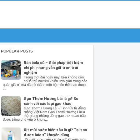
POPULAR POSTS
Bàn bida cũ – Giải pháp tiết kiệm
chi phí nhưng vẫn giữ trọn trải
nghiệm
Trong thời đại ngày nay, bi-a không còn
chỉ là thú vui tiêu khiển đơn giản trong các
quán giải trí mà đã trở thành một bộ môn thể thao được
...
Gạo Thơm Hương Lài là gì? So
sánh với các loại gạo khác
Gạo Thơm Hương Lài – Tinh túy từ đồng
ruộng Việt Nam Gạo Thơm Hương Lài là
một trong những dòng gạo thơm cao cấp
được trồng chủ yếu ở khu v...
Xịt mũi nước biển sâu là gì? Tại sao
được bác sĩ khuyên dùng
Xịt mũi nước biển sâu là gì? Xịt mũi nước