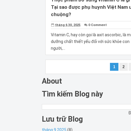
Tại sao được phụ huynh Việt Nam 
chuộng?
tháng 6 30, 2025
0 Comment
Vitamin C, hay còn gọi là axit ascorbic, là 
dưỡng chất thiết yếu đối với sức khỏe con
người,...
1
2
About
Tìm kiếm Blog này
Đ
Lưu trữ Blog
tháng 9 2025
(8)