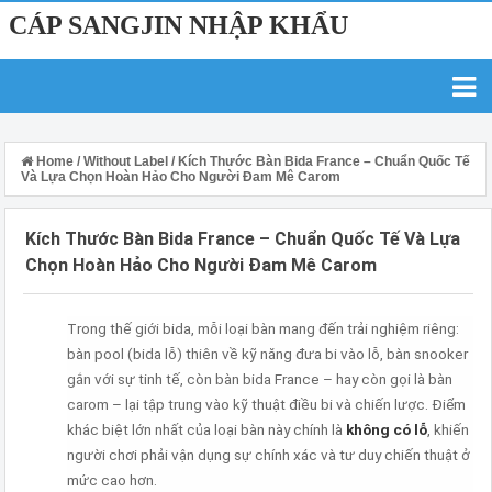
CÁP SANGJIN NHẬP KHẨU
Home
/
Without Label
/
Kích Thước Bàn Bida France – Chuẩn Quốc Tế
Và Lựa Chọn Hoàn Hảo Cho Người Đam Mê Carom
Kích Thước Bàn Bida France – Chuẩn Quốc Tế Và Lựa
Chọn Hoàn Hảo Cho Người Đam Mê Carom
Trong thế giới bida, mỗi loại bàn mang đến trải nghiệm riêng:
bàn pool (bida lỗ) thiên về kỹ năng đưa bi vào lỗ, bàn snooker
gắn với sự tinh tế, còn bàn bida France – hay còn gọi là bàn
carom – lại tập trung vào kỹ thuật điều bi và chiến lược. Điểm
khác biệt lớn nhất của loại bàn này chính là
không có lỗ
, khiến
người chơi phải vận dụng sự chính xác và tư duy chiến thuật ở
mức cao hơn.