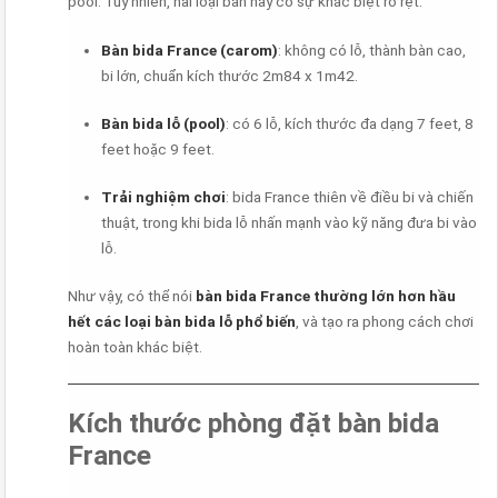
pool. Tuy nhiên, hai loại bàn này có sự khác biệt rõ rệt:
Bàn bida France (carom)
: không có lỗ, thành bàn cao,
bi lớn, chuẩn kích thước 2m84 x 1m42.
Bàn bida lỗ (pool)
: có 6 lỗ, kích thước đa dạng 7 feet, 8
feet hoặc 9 feet.
Trải nghiệm chơi
: bida France thiên về điều bi và chiến
thuật, trong khi bida lỗ nhấn mạnh vào kỹ năng đưa bi vào
lỗ.
Như vậy, có thể nói
bàn bida France thường lớn hơn hầu
hết các loại bàn bida lỗ phổ biến
, và tạo ra phong cách chơi
hoàn toàn khác biệt.
Kích thước phòng đặt bàn bida
France