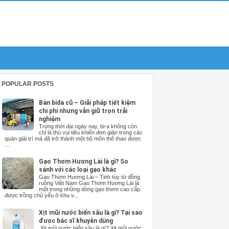
POPULAR POSTS
Bàn bida cũ – Giải pháp tiết kiệm
chi phí nhưng vẫn giữ trọn trải
nghiệm
Trong thời đại ngày nay, bi-a không còn
chỉ là thú vui tiêu khiển đơn giản trong các
quán giải trí mà đã trở thành một bộ môn thể thao được
...
Gạo Thơm Hương Lài là gì? So
sánh với các loại gạo khác
Gạo Thơm Hương Lài – Tinh túy từ đồng
ruộng Việt Nam Gạo Thơm Hương Lài là
một trong những dòng gạo thơm cao cấp
được trồng chủ yếu ở khu v...
Xịt mũi nước biển sâu là gì? Tại sao
được bác sĩ khuyên dùng
Xịt mũi nước biển sâu là gì? Xịt mũi nước