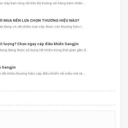
 bày bán rộng rãi trên thị trường với hàng trăm nhãn …
ƯỜI MUA NÊN LỰA CHỌN THƯƠNG HIỆU NÀO?
nay đang có rất nhiều loại cáp được các thương hiệu l…
t lượng? Chọn ngay cáp điều khiển Sangjin
dụng đang được sử dụng rất nhiều trong thời gian gần đ…
n Sangjin
n rất nhiều thương hiệu cáp điều khiển với mẫu mã và …