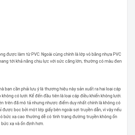
rong được làm từ PVC. Ngoài cùng chính là lớp vỏ bằng nhựa PVC
 mang tới khả năng chịu lực với sức căng lớn, thường có màu đen
à bạn cần phải lưu ý là thương hiệu này sản xuất ra hai loại cáp
p không có lưới. Kể đến đầu tiên là loại cáp điều khiển không lưới.
bên trên đã mô tả nhưng nhược điểm duy nhất chính là không có
 được bọc bởi một lớp giấy bên ngoài sợi truyền dẫn, vì vậy nếu
ó bức xạ cao thường dễ có tình trạng đường truyền không ổn
 bức xạ và ổn định hơn.