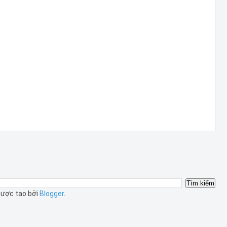
ược tạo bởi
Blogger
.