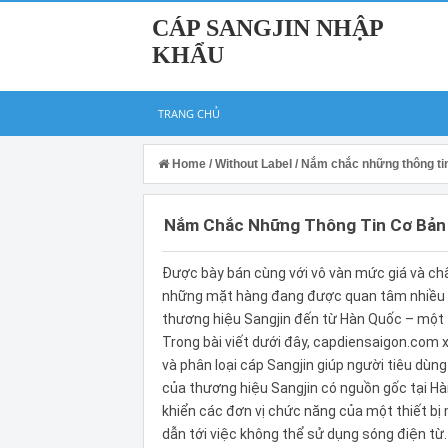
CÁP SANGJIN NHẬP
KHẨU
TRANG CHỦ
Home
/
Without Label
/
Nắm chắc những thông tin
Nắm Chắc Những Thông Tin Cơ Bản 
Được bày bán cùng với vô vàn mức giá và chấ
những mặt hàng đang được quan tâm nhiều hi
thương hiệu Sangjin đến từ Hàn Quốc – một t
Trong bài viết dưới đây, capdiensaigon.com 
và phân loại cáp Sangjin giúp người tiêu dùn
của thương hiệu Sangjin có nguồn gốc tại Hàn
khiển các đơn vị chức năng của một thiết bị 
dẫn tới việc không thể sử dụng sóng điện từ.