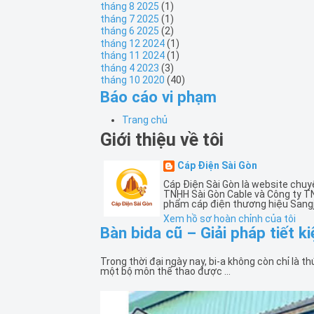
tháng 8 2025
(1)
tháng 7 2025
(1)
tháng 6 2025
(2)
tháng 12 2024
(1)
tháng 11 2024
(1)
tháng 4 2023
(3)
tháng 10 2020
(40)
Báo cáo vi phạm
Trang chủ
Giới thiệu về tôi
Cáp Điện Sài Gòn
Cáp Điện Sài Gòn là website chuy
TNHH Sài Gòn Cable và Công ty T
phẩm cáp điện thương hiệu Sangj
Xem hồ sơ hoàn chỉnh của tôi
Bàn bida cũ – Giải pháp tiết k
Trong thời đại ngày nay, bi-a không còn chỉ là th
một bộ môn thể thao được ...